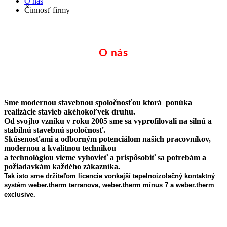
O nás
Činnosť firmy
O nás
Sme modernou stavebnou spoločnosťou ktorá ponúka
realizácie stavieb akéhokoľvek druhu.
Od svojho vzniku v roku 2005 sme sa vyprofilovali na silnú a
stabilnú stavebnú spoločnosť.
Skúsenosťami a odborným potenciálom našich pracovníkov,
modernou a kvalitnou technikou
a technológiou vieme vyhovieť a prispôsobiť sa potrebám a
požiadavkám každého zákazníka.
Tak isto sme držiteľom licencie vonkajší tepelnoizola
čný konta
ktný
systém weber.therm terranova,
w
eber.therm mínus 7 a web
er.therm
exclusive.