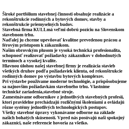
Široké portfólium stavebnej činnosti obsahuje realizácie a
rekonštrukcie rodinných a bytových domov, stavby a
rekonštrukcie priemyselných budov.
Stavebná firma KULLmá veľmi dobrú pozíciu na Slovenskom
stavebnom trhu.
Naďalej ju chceme upevňovať kvalitne prevedenou prácou a
férovým prístupom k zákazníkom.
Naším obrovským plusom je vysoká technická profesionalita,
schopnosť realizovať požiadavky zákazníkov v dohodnutých
termínoch a vysokej kvalite.
Hlavnou úlohou našej stavebnej firmy je realizácia stavieb
všetkých druhov podľa požiadaviek klienta, od rekonštrukcie
rodinných domov po výstavbu bytových komplexov.
Pri výstavbe používame moderné technológie, a prispôsobujeme
sa najnovším požiadavkám stavebného trhu. Vlastníme
technické zariadenia,stavebné stroje.
Zamestnávame odborníkov z jednotlivých stavebných profesií,
ktorí pravidelne prechádzajú rozličnými školeniami a ovládajú
rôzne systémy jednotlivých technologických postupov.
Všetky stavebné úpravy vykonávame odborne na základe
našich bohatých skúseností. Vpred nás posúvajú naši spokojný
zákazníci, naše referencie hovoria za všetko.